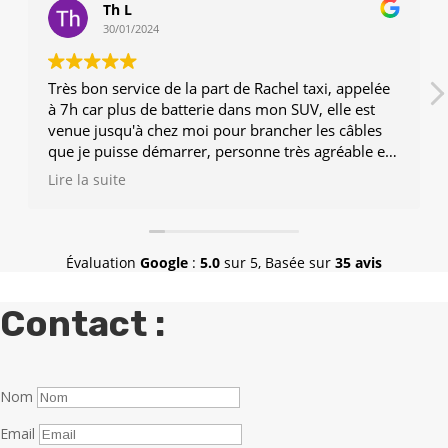
Th L
30/01/2024
Très bon service de la part de Rachel taxi, appelée
à 7h car plus de batterie dans mon SUV, elle est
venue jusqu'à chez moi pour brancher les câbles
que je puisse démarrer, personne très agréable et
gentil, cela fais plaisir de voir qu'il reste des
Lire la suite
personnes comme ça.
Je recommande à 100%.
Allez y les yeux fermé, trop pro.
Évaluation
Google
:
5.0
sur 5,
Basée sur
35 avis
5 étoiles emplacement meritées.
Contact :
Encore merci.
Nom
Email