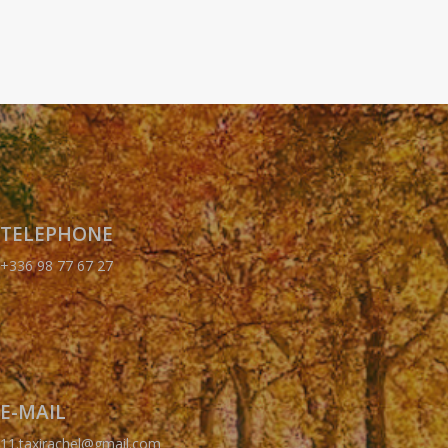
TELEPHONE
+336 98 77 67 27
E-MAIL
11.taxirachel@gmail.com